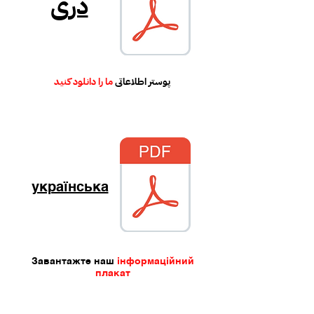
دری
پوستر اطلاعاتی
ما را دانلود کنید
українська
Завантажте наш
інформаційний
плакат